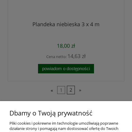
Plandeka niebieska 3 x 4 m
18,00 zł
14,63 zł
Cena netto:
powiadom o dostępności
«
1
2
»
Pomoc
Dbamy o Twoją prywatność
Zwroty
Pliki cookies i pokrewne im technologie umożliwiają poprawne
działanie strony i pomagają nam dostosować ofertę do Twoich