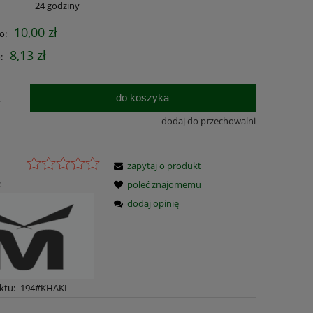
:
24 godziny
10,00 zł
o:
8,13 zł
:
do koszyka
.
dodaj do przechowalni
zapytaj o produkt
:
poleć znajomemu
dodaj opinię
ktu:
194#KHAKI