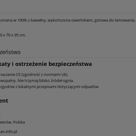
konana w 100% z bawełny, wykończona owerlokiem, gotowa do lamowania.
0 x 70 x 95 cm.
czeństwo
katy i ostrzeżenie bezpieczeństwa
naczenie CE (zgodność z normami UE).
wopalny. Nie trzymaj blisko źródeł ognia.
 zgodnie z lokalnymi przepisami dotyczącymi odpadów.
ent
3
werów, Polska
n.info.pl