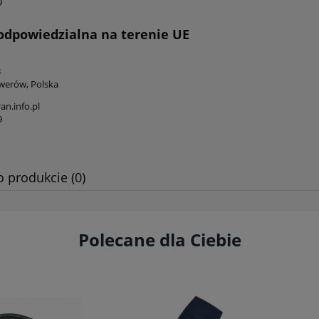
9
odpowiedzialna na terenie UE
3
werów, Polska
n.info.pl
9
o produkcie (0)