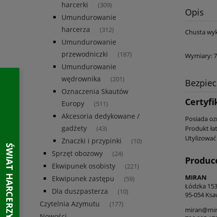
harcerki
(309)
Opis
Umundurowanie
harcerza
(312)
Chusta wy
Umundurowanie
przewodniczki
(187)
Wymiary: 7
Umundurowanie
wędrownika
(201)
Bezpie
Oznaczenia Skautów
Certyfi
Europy
(511)
Akcesoria dedykowane /
Posiada oz
gadżety
Produkt łat
(43)
Utylizować
Znaczki i przypinki
(10)
Sprzęt obozowy
(24)
Produc
Ekwipunek osobisty
(221)
MIRAN
Ekwipunek zastępu
(59)
Łódzka 15
Dla duszpasterza
(10)
95-054 Ksa
Czytelnia Azymutu
(177)
miran@mira
Nowości