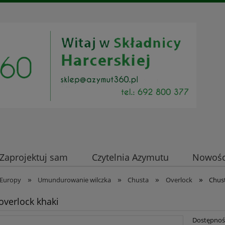
Zaprojektuj sam
Czytelnia Azymutu
Nowości
»
»
»
»
Europy
Umundurowanie wilczka
Chusta
Overlock
Chust
overlock khaki
Dostępnoś