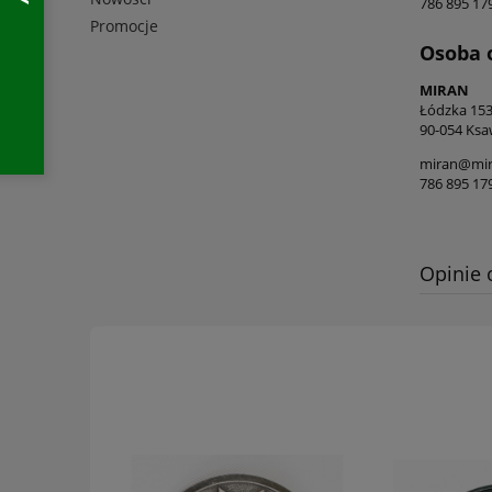
786 895 17
Promocje
Osoba 
MIRAN
Łódzka 15
90-054 Ksa
miran@mira
786 895 17
Opinie 