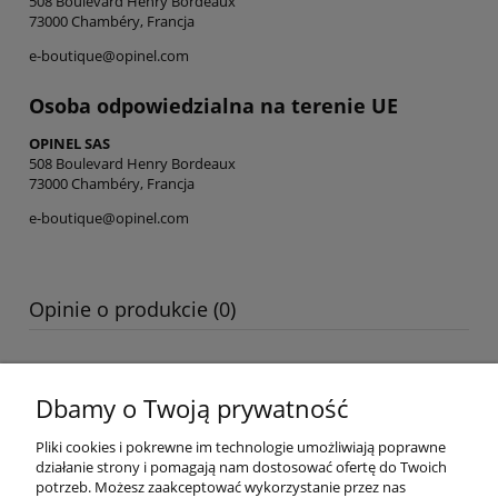
508 Boulevard Henry Bordeaux
73000 Chambéry, Francja
e-boutique@opinel.com
Osoba odpowiedzialna na terenie UE
OPINEL SAS
508 Boulevard Henry Bordeaux
73000 Chambéry, Francja
e-boutique@opinel.com
Opinie o produkcie (0)
Pomoc
Dbamy o Twoją prywatność
Zwroty
Pliki cookies i pokrewne im technologie umożliwiają poprawne
działanie strony i pomagają nam dostosować ofertę do Twoich
potrzeb. Możesz zaakceptować wykorzystanie przez nas
Dostawa