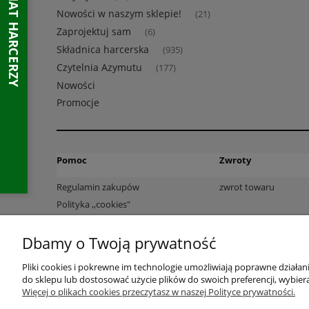
Nowości w naszym sklepie!
(21)
Zaprojektuj sam
(6)
Składnica harcerska
(935)
Czytelnia Azymutu
(177)
Nowości
Promocje
Pomoc
Zwroty
Regulamin zakupów
zwrot towaru
Polityka ,,cookies"
Polityka prywatności
Dbamy o Twoją prywatność
Pliki cookies i pokrewne im technologie umożliwiają poprawne działa
do sklepu lub dostosować użycie plików do swoich preferencji, wybiera
Więcej o plikach cookies przeczytasz w naszej Polityce prywatności.