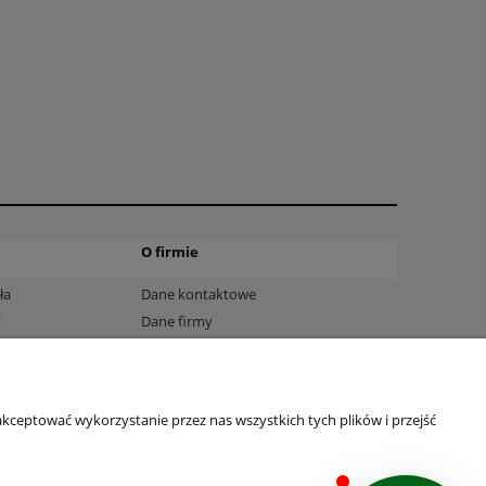
O firmie
ła
Dane kontaktowe
"
Dane firmy
Fromularz zwrotu
a
kceptować wykorzystanie przez nas wszystkich tych plików i przejść