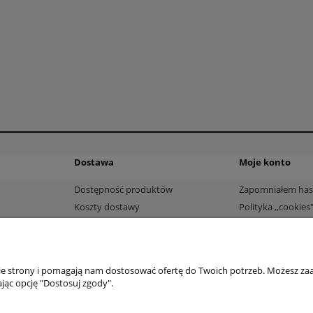
Dostawa
Moje konto
Dostępność produktów
Zapomniałem has
Koszty dostawy
Polityka ,,cookies
Ustawienia konta
Twoje zamówieni
System zniżek
nie strony i pomagają nam dostosować ofertę do Twoich potrzeb. Możesz zaa
jąc opcję "Dostosuj zgody".