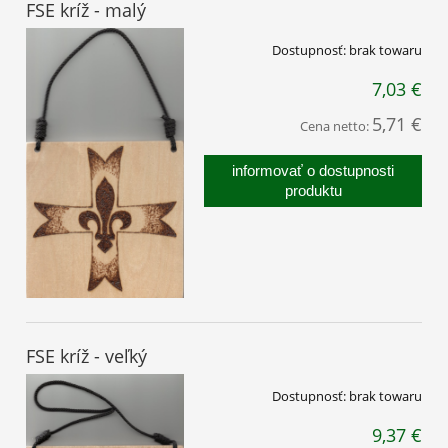
FSE kríž - malý
Dostupnosť:
brak towaru
7,03 €
5,71 €
Cena netto:
informovať o dostupnosti
produktu
FSE kríž - veľký
Dostupnosť:
brak towaru
9,37 €