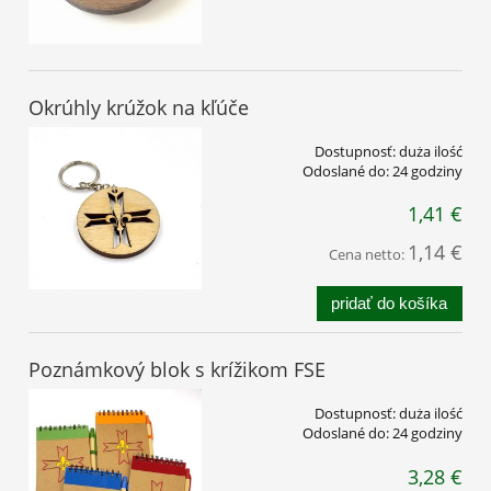
Okrúhly krúžok na kľúče
Dostupnosť:
duża ilość
Odoslané do:
24 godziny
1,41 €
1,14 €
Cena netto:
pridať do košíka
Poznámkový blok s krížikom FSE
Dostupnosť:
duża ilość
Odoslané do:
24 godziny
3,28 €