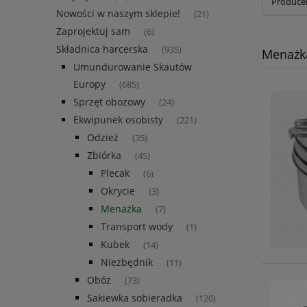
Producen
Nowości w naszym sklepie!
(21)
Zaprojektuj sam
(6)
Składnica harcerska
(935)
Menażk
Umundurowanie Skautów
Europy
(685)
Sprzęt obozowy
(24)
Ekwipunek osobisty
(221)
Odzież
(35)
Zbiórka
(45)
Plecak
(6)
Okrycie
(3)
Menażka
(7)
Transport wody
(1)
Kubek
(14)
Niezbędnik
(11)
Obóz
(73)
Sakiewka sobieradka
(120)