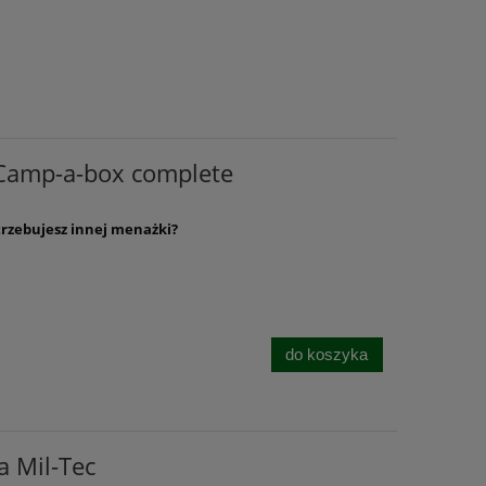
 Camp-a-box complete
rzebujesz innej menażki?
do koszyka
 Mil-Tec