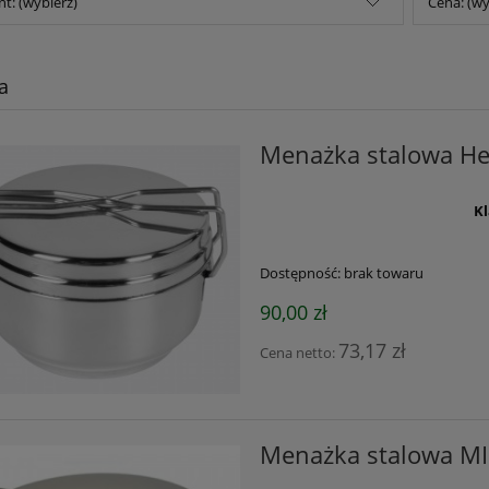
t: (wybierz)
Cena: (wy
a
Menażka stalowa He
Kl
Dostępność:
brak towaru
90,00 zł
73,17 zł
Cena netto:
Menażka stalowa M