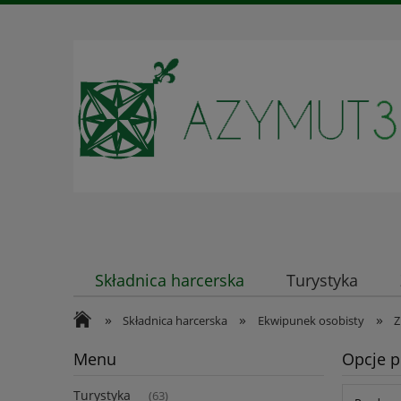
Składnica harcerska
Turystyka
»
»
»
Kontakt
Składnica harcerska
Ekwipunek osobisty
Z
Menu
Opcje p
Turystyka
(63)