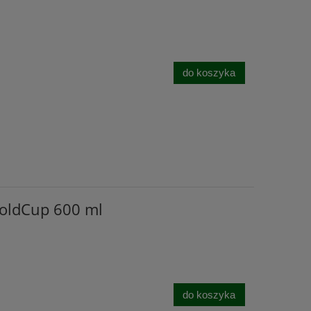
do koszyka
FoldCup 600 ml
do koszyka