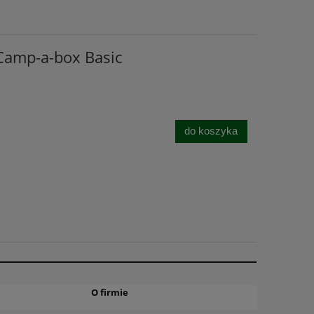
Camp-a-box Basic
do koszyka
O firmie