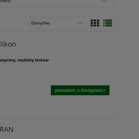
bierz)
likon
asyczny, osobisty zestaw
powiadom o dostępności
IRAN