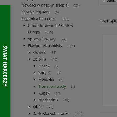
Producen
Nowości w naszym sklepie!
(21)
Zaprojektuj sam
(6)
Składnica harcerska
(935)
Transpo
Umundurowanie Skautów
Europy
(685)
Sprzęt obozowy
(24)
Ekwipunek osobisty
(221)
Odzież
(35)
Zbiórka
(45)
Plecak
(6)
Okrycie
(3)
Menażka
(7)
Transport wody
(1)
Kubek
(14)
Niezbędnik
(11)
Obóz
(73)
Sakiewka sobieradka
(120)