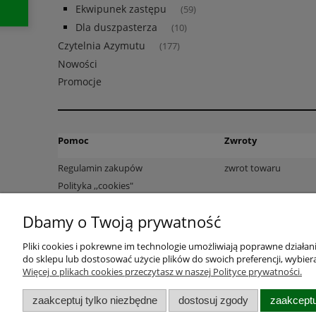
Ekwipunek zastępu
(59)
Dla duszpasterza
(10)
Czytelnia Azymutu
(177)
Nowości
Promocje
Pomoc
Zwroty
Regulamin zakupów
zwrot towaru
Polityka ,,cookies"
Polityka prywatności
Dbamy o Twoją prywatność
Pliki cookies i pokrewne im technologie umożliwiają poprawne działa
do sklepu lub dostosować użycie plików do swoich preferencji, wybiera
Więcej o plikach cookies przeczytasz w naszej Polityce prywatności.
zaakceptuj tylko niezbędne
dostosuj zgody
zaakceptu