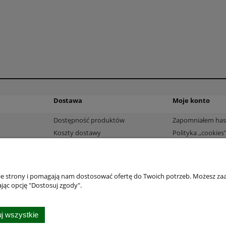
Dostawa
Moje konto
Dostępność produktów
Zapomniałem has
Koszty dostawy
Polityka ,,cookies
Ustawienia konta
Twoje zamówieni
System zniżek
nie strony i pomagają nam dostosować ofertę do Twoich potrzeb. Możesz zaa
jąc opcję "Dostosuj zgody".
j wszystkie