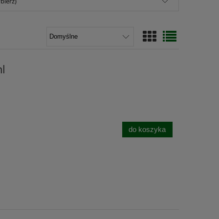
bierz)
l
do koszyka