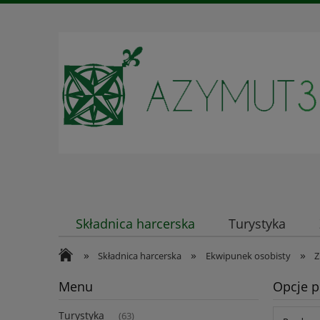
Składnica harcerska
Turystyka
»
»
»
Kontakt
Składnica harcerska
Ekwipunek osobisty
Z
Menu
Opcje p
Turystyka
(63)