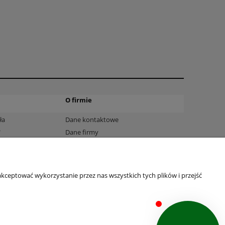
O firmie
ła
Dane kontaktowe
"
Dane firmy
Fromularz zwrotu
a
kceptować wykorzystanie przez nas wszystkich tych plików i przejść