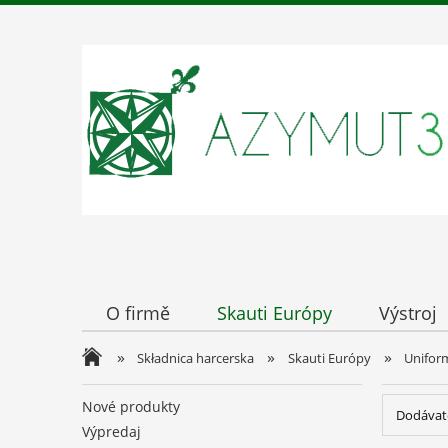
O firmě
Skauti Európy
Výstroj
»
»
»
Składnica harcerska
Skauti Európy
Uniform
Nové produkty
Dodávate
Výpredaj