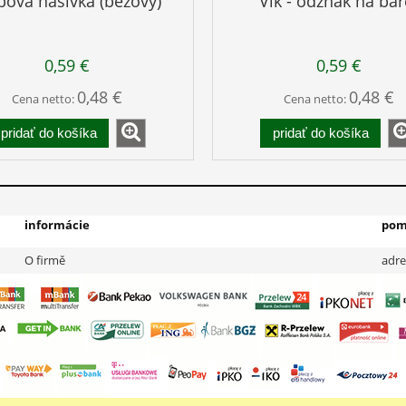
bová nášivka (béžový)
Vlk - odznak na bar
0,59 €
0,59 €
0,48 €
0,48 €
Cena netto:
Cena netto:
pridať do košíka
pridať do košíka
informácie
pom
O firmě
adre