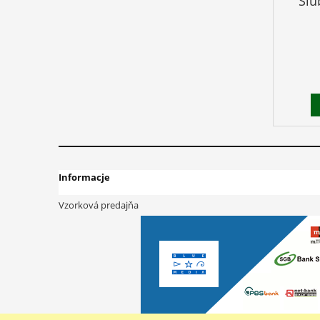
Sľu
Informacje
Vzorková predajňa