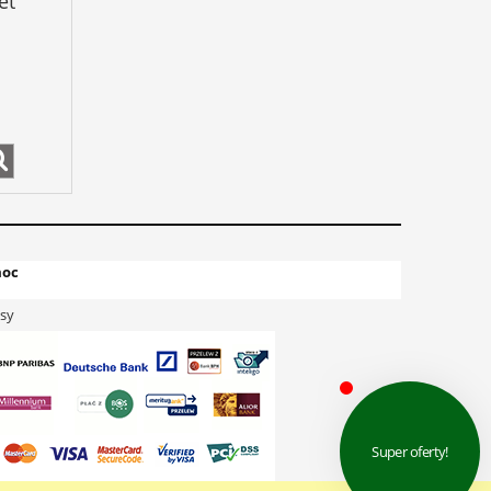
et
oc
sy