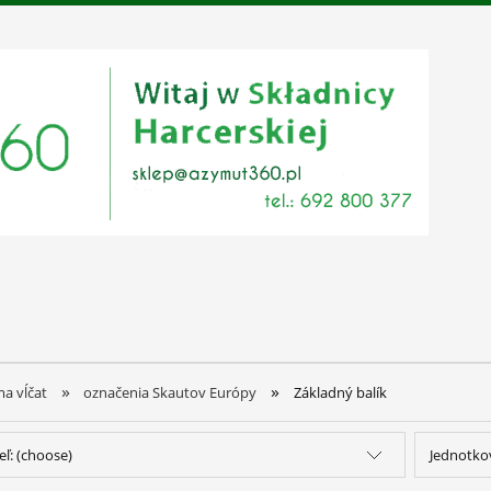
»
»
a vĺčat
označenia Skautov Európy
Základný balík
ľ: (choose)
Jednotko