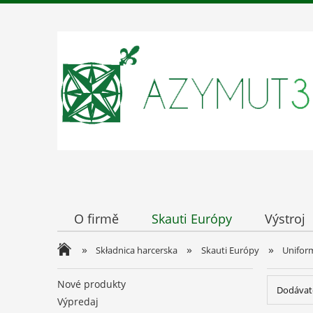
O firmě
Skauti Európy
Výstroj
»
»
»
Składnica harcerska
Skauti Európy
Uniform
Nové produkty
Dodávate
Výpredaj