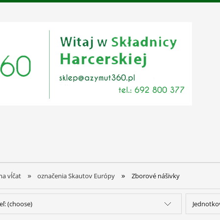
»
»
a vĺčat
označenia Skautov Európy
Zborové nášivky
ľ: (choose)
Jednotko