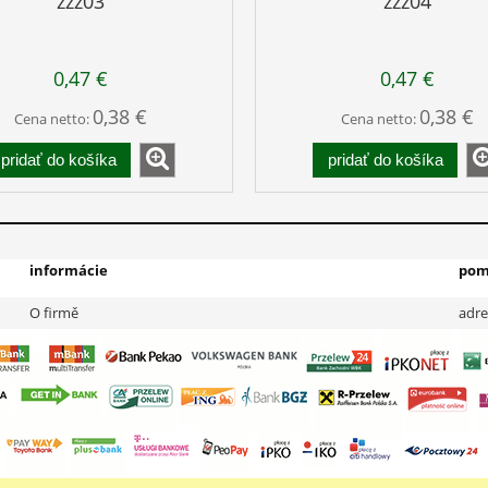
zzz03
zzz04
0,47 €
0,47 €
0,38 €
0,38 €
Cena netto:
Cena netto:
pridať do košíka
pridať do košíka
informácie
pom
O firmě
adre