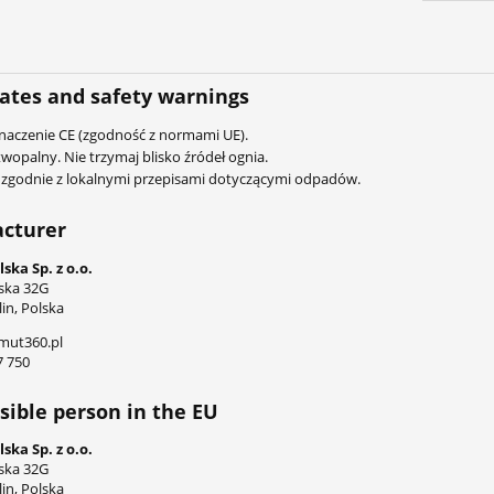
cates and safety warnings
naczenie CE (zgodność z normami UE).
wopalny. Nie trzymaj blisko źródeł ognia.
 zgodnie z lokalnymi przepisami dotyczącymi odpadów.
cturer
ska Sp. z o.o.
wska 32G
in, Polska
mut360.pl
7 750
ible person in the EU
ska Sp. z o.o.
wska 32G
in, Polska