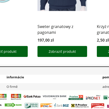
informácie
pom
O firmě
adre