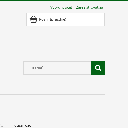
Vytvoriť účet
Zaregistrovať sa
Košík:
(prázdne)
ť:
duża ilość