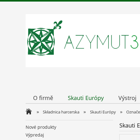
O firmě
Skauti Európy
Výstroj
»
»
»
Składnica harcerska
Skauti Európy
Označe
Skauti 
Nové produkty
Výpredaj