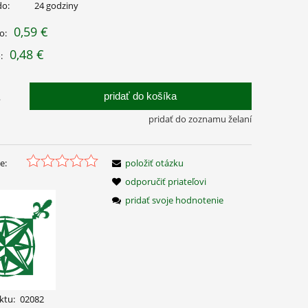
do:
24 godziny
0,59 €
o:
0,48 €
:
pridať do košíka
.
pridať do zoznamu želaní
e:
položiť otázku
odporučiť priateľovi
pridať svoje hodnotenie
ktu:
02082