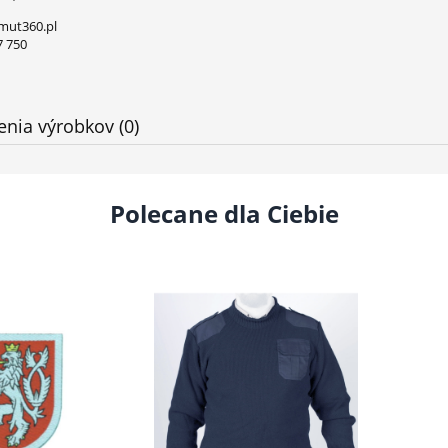
mut360.pl
7 750
nia výrobkov (0)