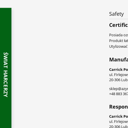
Safety
Certifi
Posiada oz
Produkt łat
Utylizować
Manufa
Carrick Pol
ul. FIrlejo
20-306 Lubl
sklep@azy
+48 883 36
Respons
Carrick Pol
ul. FIrlejo
20-306 Lubl