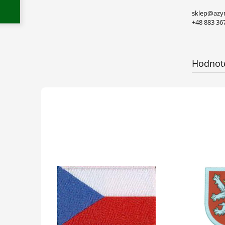
sklep@azy
+48 883 36
Hodnote