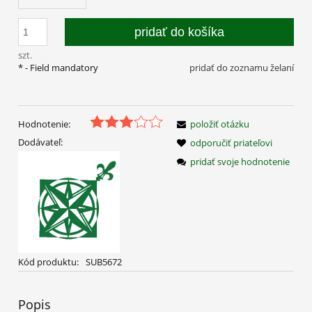
pridať do košíka
szt.
*
- Field mandatory
pridať do zoznamu želaní
Hodnotenie:
položiť otázku
Dodávateľ:
odporučiť priateľovi
pridať svoje hodnotenie
Kód produktu:
SUB5672
Popis