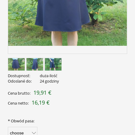
Dostupnosť:
duża ilość
Odoslané do:
24 godziny
19,91 €
Cena brutto:
16,19 €
Cena netto:
*
Obwód pasa: